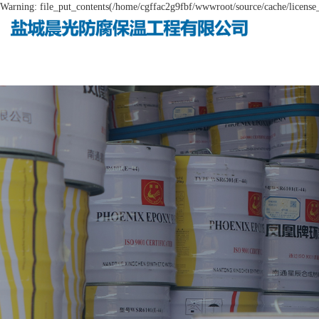
Warning: file_put_contents(/home/cgffac2g9fbf/wwwroot/source/cache/license_