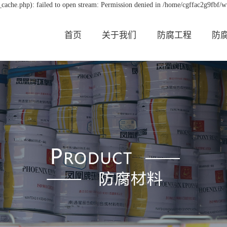
cache.php): failed to open stream: Permission denied in /home/cgffac2g9fbf/w
首页
关于我们
防腐工程
防