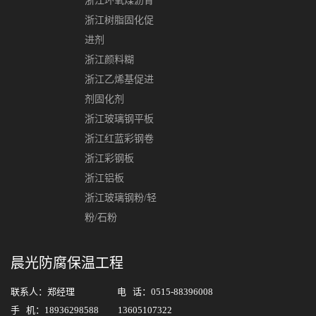
浙江环氧煤沥青
浙江树脂固化促
进剂
浙江颜料糊
浙江乙烯基促进
剂固化剂
浙江玻璃钢平板
浙江红蓝彩钢卷
浙江彩钢板
浙江铝板
浙江玻璃钢粉/轻
粉/石粉
晨光防腐保温工程
联系人：郑经理 电 话：0515-88396008
手 机：18936298588 13605107322