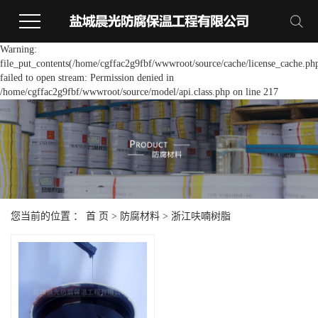
Warning:
file_put_contents(/home/cgffac2g9fbf/wwwroot/source/cache/license_cache.ph
failed to open stream: Permission denied in
/home/cgffac2g9fbf/wwwroot/source/model/api.class.php on line 217
您当前的位置 ：
首 页
>
防腐材料
>
浙江呋喃树脂