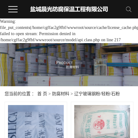
Warning:
file_put_contents(/home/cgffac2g9fbf/wwwroot/source/cache/license_cache.ph
failed to open stream: Permission denied in
/home/cgffac2g9fbf/wwwroot/source/model/api.class.php on line 217
您当前的位置 ：
首 页
>
防腐材料
>
辽宁玻璃钢粉/轻粉/石粉