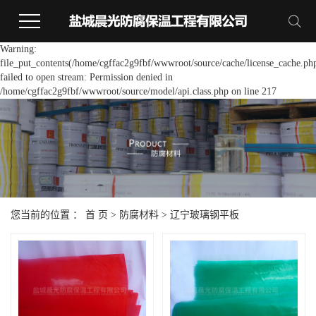
Warning:
file_put_contents(/home/cgffac2g9fbf/wwwroot/source/cache/license_cache.ph
failed to open stream: Permission denied in
/home/cgffac2g9fbf/wwwroot/source/model/api.class.php on line 217
您当前的位置 ：
首 页
>
防腐材料
>
辽宁玻璃钢平板