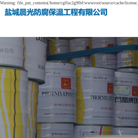
Warning: file_put_contents(/home/cgffac2g9fbf/wwwroot/source/cache/license_