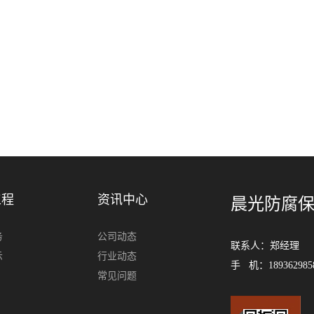
工程
资讯中心
晨光防腐
务
公司动态
联系人：郑经理 电
示
行业动态
手 机：189362985
常见问题