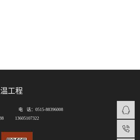
保温工程
 话：0515-88396008
88 13605107322
1