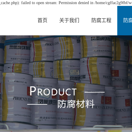
cache.php): failed to open stream: Permission denied in /home/cgffac2g9fbf/w
首页
关于我们
防腐工程
防